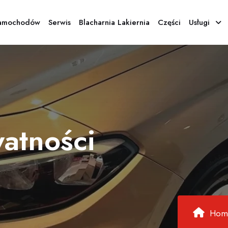
Samochodów
Serwis
Blacharnia Lakiernia
Części
Usługi
watności
Hom